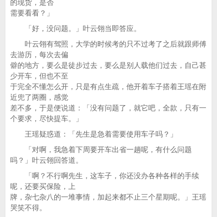
的现货，是否
需要看看？」
「好，没问题。」叶云翎当即答应。
叶云翎有驾照，大学的时候考的只不过考了之后就跟师傅
去游历，每次去偏
僻的地方，要么是徒步过去，要么是别人载他们过去，自己甚
少开车，但也不至
于完全不懂怎么开，只是有点生疏，他开着车子搭着王瑶在附
近兜了两圈，感觉
差不多，于是便说道：「没有问题了，就它吧，全款，只有一
个要求，尽快提车。」
王瑶疑惑道：「先生是急着需要使用车子吗？」
「对啊，我急着下周要开车出省一趟呢，有什么问题
吗？」叶云翎回答道。
「啊？不行啊先生，这车子，你还没办各种各样的手续
呢，还要买保险，上
牌，杂七杂八的一堆事情，加起来都不止三个星期呢。」王瑶
哭笑不得。