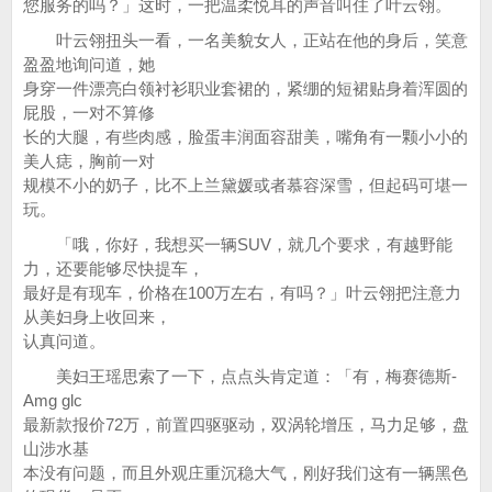
您服务的吗？」这时，一把温柔悦耳的声音叫住了叶云翎。
叶云翎扭头一看，一名美貌女人，正站在他的身后，笑意
盈盈地询问道，她
身穿一件漂亮白领衬衫职业套裙的，紧绷的短裙贴身着浑圆的
屁股，一对不算修
长的大腿，有些肉感，脸蛋丰润面容甜美，嘴角有一颗小小的
美人痣，胸前一对
规模不小的奶子，比不上兰黛媛或者慕容深雪，但起码可堪一
玩。
「哦，你好，我想买一辆SUV，就几个要求，有越野能
力，还要能够尽快提车，
最好是有现车，价格在100万左右，有吗？」叶云翎把注意力
从美妇身上收回来，
认真问道。
美妇王瑶思索了一下，点点头肯定道：「有，梅赛德斯-
Amg glc
最新款报价72万，前置四驱驱动，双涡轮增压，马力足够，盘
山涉水基
本没有问题，而且外观庄重沉稳大气，刚好我们这有一辆黑色