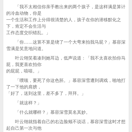
「我不太相信你亲手教出来的两个孩子，是这样满是算计
的冷血动物，你是
一个生活和工作上分得很清楚的人，孩子在你的潜移默化之
下，肯定不会生活与
工作态度交织错乱。」
「你……这算不算是绕了一个大弯来拍我马屁？」慕容深
雪满是笑意地问道。
叶云翎笑着凑到她耳边，低声说道：「我不太喜欢拍你马
屁，我更喜欢拍你
的屁屁，嘻嘻。」
「噗嗤，要死了你这色胚。」慕容深雪遭到调戏，啪地打
了一下他的肩膀，
「好了，送到这里，差不多了，拜拜。」
「就这样？」
「什么就哪样？」慕容深雪莫名其妙。
叶云翎就指着自己的右边脸颊不说话，慕容深雪这时才想
起自己第一次与他