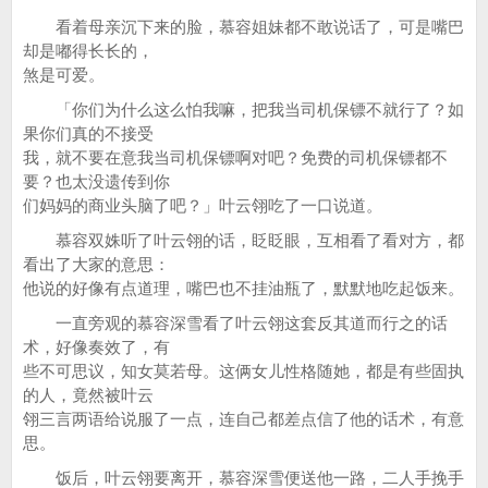
看着母亲沉下来的脸，慕容姐妹都不敢说话了，可是嘴巴
却是嘟得长长的，
煞是可爱。
「你们为什么这么怕我嘛，把我当司机保镖不就行了？如
果你们真的不接受
我，就不要在意我当司机保镖啊对吧？免费的司机保镖都不
要？也太没遗传到你
们妈妈的商业头脑了吧？」叶云翎吃了一口说道。
慕容双姝听了叶云翎的话，眨眨眼，互相看了看对方，都
看出了大家的意思：
他说的好像有点道理，嘴巴也不挂油瓶了，默默地吃起饭来。
一直旁观的慕容深雪看了叶云翎这套反其道而行之的话
术，好像奏效了，有
些不可思议，知女莫若母。这俩女儿性格随她，都是有些固执
的人，竟然被叶云
翎三言两语给说服了一点，连自己都差点信了他的话术，有意
思。
饭后，叶云翎要离开，慕容深雪便送他一路，二人手挽手