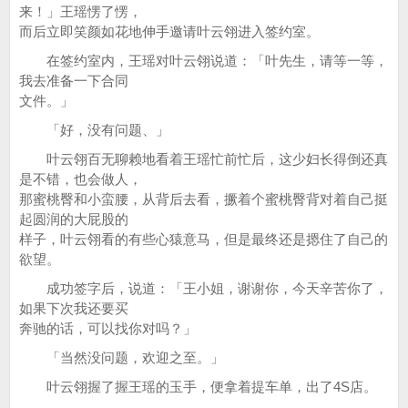
来！」王瑶愣了愣，
而后立即笑颜如花地伸手邀请叶云翎进入签约室。
在签约室内，王瑶对叶云翎说道：「叶先生，请等一等，
我去准备一下合同
文件。」
「好，没有问题、」
叶云翎百无聊赖地看着王瑶忙前忙后，这少妇长得倒还真
是不错，也会做人，
那蜜桃臀和小蛮腰，从背后去看，撅着个蜜桃臀背对着自己挺
起圆润的大屁股的
样子，叶云翎看的有些心猿意马，但是最终还是摁住了自己的
欲望。
成功签字后，说道：「王小姐，谢谢你，今天辛苦你了，
如果下次我还要买
奔驰的话，可以找你对吗？」
「当然没问题，欢迎之至。」
叶云翎握了握王瑶的玉手，便拿着提车单，出了4S店。