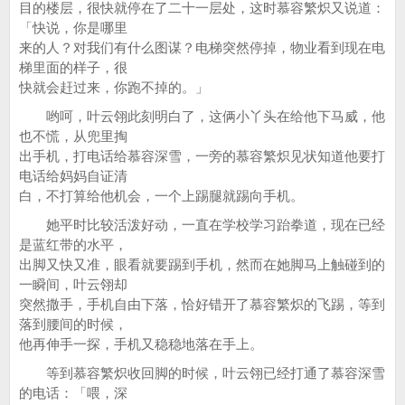
目的楼层，很快就停在了二十一层处，这时慕容繁炽又说道：
「快说，你是哪里
来的人？对我们有什么图谋？电梯突然停掉，物业看到现在电
梯里面的样子，很
快就会赶过来，你跑不掉的。」
哟呵，叶云翎此刻明白了，这俩小丫头在给他下马威，他
也不慌，从兜里掏
出手机，打电话给慕容深雪，一旁的慕容繁炽见状知道他要打
电话给妈妈自证清
白，不打算给他机会，一个上踢腿就踢向手机。
她平时比较活泼好动，一直在学校学习跆拳道，现在已经
是蓝红带的水平，
出脚又快又准，眼看就要踢到手机，然而在她脚马上触碰到的
一瞬间，叶云翎却
突然撒手，手机自由下落，恰好错开了慕容繁炽的飞踢，等到
落到腰间的时候，
他再伸手一探，手机又稳稳地落在手上。
等到慕容繁炽收回脚的时候，叶云翎已经打通了慕容深雪
的电话：「喂，深