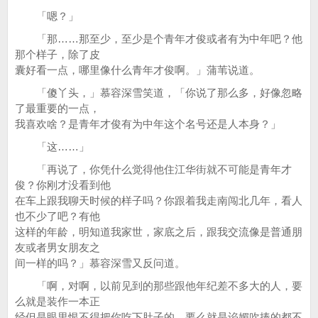
「嗯？」
「那……那至少，至少是个青年才俊或者有为中年吧？他
那个样子，除了皮
囊好看一点，哪里像什么青年才俊啊。」蒲苇说道。
「傻丫头，」慕容深雪笑道，「你说了那么多，好像忽略
了最重要的一点，
我喜欢啥？是青年才俊有为中年这个名号还是人本身？」
「这……」
「再说了，你凭什么觉得他住江华街就不可能是青年才
俊？你刚才没看到他
在车上跟我聊天时候的样子吗？你跟着我走南闯北几年，看人
也不少了吧？有他
这样的年龄，明知道我家世，家底之后，跟我交流像是普通朋
友或者男女朋友之
间一样的吗？」慕容深雪又反问道。
「啊，对啊，以前见到的那些跟他年纪差不多大的人，要
么就是装作一本正
经但是眼里恨不得把你吃下肚子的，要么就是谄媚吹捧的都不