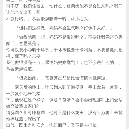
再不济，我们住校去，怕什么，过两天他不是会过来吗？我们
让他当众出丑，那
不就行咯。」慕容繁炽眼珠一转，计上心头。
「但我们这样做，妈妈不会生气吗？好像不太好。」
「做得隐蔽一些，妈妈不是常说吗？」不要让我觉得你愚
蠢「，意思就是，
你可以耍小聪明干坏事，干坏事也要干净利落，不要被抓到把
柄，懂了吗？只要
我们做得漂亮一点，哪怕妈妈察觉到了，也不会说什么的。」
慕容繁炽说道。
「但愿如此。」慕容繁星却是比较谨慎地低声道。
两天后的晚上，叶云翎来到了海晏庭，手上拿着一束花，
一脸复杂地来到楼
下，他现在这个样子，像啥？赘婿？会不会出现那种上门受尽
嫌弃被逐出家门的
情况啊？那可咋整啊，他可不是什么龙王，没有十万将士来替
他擦屁股，深出了
口气，既来之则安之，泡妞而已，又不是去打仗。