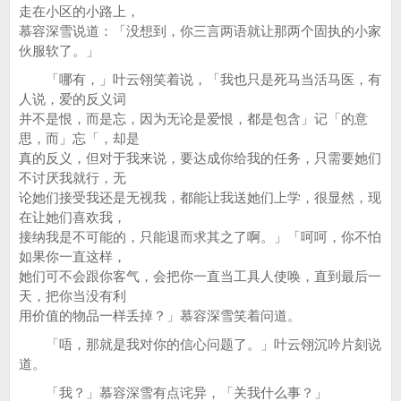
走在小区的小路上，
慕容深雪说道：「没想到，你三言两语就让那两个固执的小家
伙服软了。」
「哪有，」叶云翎笑着说，「我也只是死马当活马医，有
人说，爱的反义词
并不是恨，而是忘，因为无论是爱恨，都是包含」记「的意
思，而」忘「，却是
真的反义，但对于我来说，要达成你给我的任务，只需要她们
不讨厌我就行，无
论她们接受我还是无视我，都能让我送她们上学，很显然，现
在让她们喜欢我，
接纳我是不可能的，只能退而求其之了啊。」「呵呵，你不怕
如果你一直这样，
她们可不会跟你客气，会把你一直当工具人使唤，直到最后一
天，把你当没有利
用价值的物品一样丢掉？」慕容深雪笑着问道。
「唔，那就是我对你的信心问题了。」叶云翎沉吟片刻说
道。
「我？」慕容深雪有点诧异，「关我什么事？」