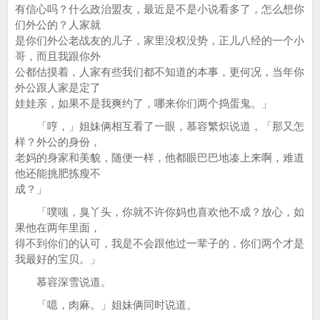
有信心吗？什么政治盟友，最近是不是小说看多了，怎么想你
们外公的？人家就
是你们外公老战友的儿子，家里没权没势，正儿八经的一个小
哥，而且我跟你外
公都估摸着，人家有些我们都不知道的本事，更何况，当年你
外公跟人家是定了
娃娃亲，如果不是我爽约了，哪来你们两个捣蛋鬼。」
「哼，」姐妹俩相互看了一眼，慕容繁炽说道，「那又怎
样？外公的身份，
老妈的身家和美貌，随便一样，他都眼巴巴地凑上来啊，难道
他还能挑肥拣瘦不
成？」
「噗嗤，臭丫头，你就不许你妈也喜欢他不成？放心，如
果他在两年里面，
得不到你们的认可，我是不会跟他过一辈子的，你们两个才是
我最好的宝贝。」
慕容深雪说道。
「噫，肉麻。」姐妹俩同时说道。