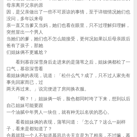
母亲离开父亲的原
因，是父亲做出了一些不可原谅的事情，至于详细情况她们也
没问，多年以来母
亲一直又当爹又当妈，她们也看在眼里，只不过理解归理解，
突然冒出一个男人
当她们的爹，她们也不怎么能接受，更何况如果以后母亲跟后
爸有了孩子，那她
们姐妹俩不更尴尬？
看到慕容深雪身后走进来的是蒲苇之后，姐妹俩都松了一
口气，慕容深雪看
着姐妹俩的表现，说道：「松什么气？成了，只不过人家先有
事先回家而已，过
两天再过来。」说完便进了房间换衣服。
「啊？！」姐妹俩一听，脸色都同时垮了下来，想到以后
自己姐妹可能要跟
一个油腻中年男人一块住，就有种无以名状的恶心。
看着姐妹俩的表现，蒲苇问道：「怎么了？这么一副样
子，看来是都知道了？
合着就我一个人不知道慕容总去天京是为了相亲，不过嘛，慕