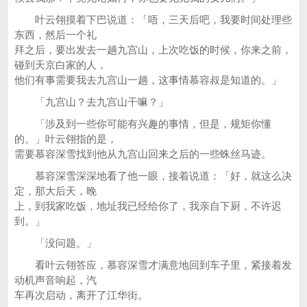
叶云翎摸着下巴说道：「唔，三天后吧，我要时间处理些
东西，然后一个礼
拜之后，要出发去一趟九宫山，上次吃饭的时候，你来之前，
碰到天京白家的人，
他们有事需要我去九宫山一趟，这事情慕容叔是知道的。」
「九宫山？去九宫山干嘛？」
「涉及到一些你可能有兴趣的事情，但是，规矩你懂
的。」叶云翎指的是，
需要慕容深雪找到他从九宫山回来之后的一些蛛丝马迹。
慕容深雪深深地看了他一眼，接着说道：「好，就这么决
定，那大后天，晚
上，到我家吃饭，地址我已经给你了，我亲自下厨，不许迟
到。」
「没问题。」
看叶云翎答应，慕容深雪才满意地回到车子里，紧接着发
动机声音响起，汽
车再次启动，离开了江华街。