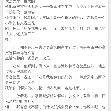
就是大厅，巨大的
落地窗被窗帘所遮盖，一张银幕挂在半空，天花板上还挂着一
个投影仪，落地窗
外是阳台，说是阳台，实际上是一个很大的平台，左边是一个
小型的私家温室花
园，种上了很多花卉，右边一个正常的露台，只不过面积也非
常大，还放置了吊
椅。
叶云翎不是没有去过更富豪的家里看过，可是在市中心高
层这样弄得这么有
生活情趣的，还是第一次见。
这时，他听到了脚本声，慕容繁炽和慕容繁星姐妹，他走
过去，把花递给了
慕容繁星，说道：「这是我给你们妈妈的，」然后又拿出两个
盒子说道，「这是
我给你们俩买的小礼物，初次见面，这是礼节。」
「放着吧，」慕容繁炽姐妹俩坐在沙发上，双腿曲着，目
光灼灼地盯着叶云
翎，「我有点搞不懂，为什么我妈会喜欢上你，你说帅吧，也