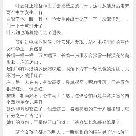
叶云翎正准备伸出手去摁楼层的门号，这时从他身后走来
两个中学女生，各
自瞥了他一眼，其中一位女生伸出手摁了一下「脸部识别」，
门一下子就打开了，
叶云翎也随着她们走了进去。
等到进电梯的时候，叶云翎才发现，站在电梯里面的两位
女中学生，竟然是
长得一模一样，五官端正，长着一张跟慕容深雪一样漂亮的鹅
蛋脸，眉若远山，
眉眼间有种淡淡的妩媚味道，眼角下方有一颗黑色的泪痣，只
不过一人的泪痣在
左，另一人在右，鼻梁高挺，鼻翼很窄，嘴唇微薄，但是颜色
很是红润，像是红
樱桃，相当好看，心中马上了然，这俩恐怕就是慕容深雪的两
个双胞胎女儿慕容
繁炽和慕容繁星了，他走进去，看着亮着的二十八层按钮，就
百分之一百肯定了
她们的身份，于是便开口问道：「慕容繁炽和慕容繁星？」
两个女孩子都是聪明人，一听到眼前的陌生男子这么称呼