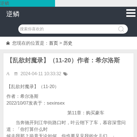
逆鳞
逆鳞
您现在的位置是：
首页
>
历史
【乱欲封魔录】（11-20）作者：希尔洛斯
2024-04-11 10:33:32
【乱欲封魔录】（11-20）
作者：希尔洛斯
2022/10/07发表于：sexinsex
第11章：购买豪车
当奔驰开到江华街路口时，叶云翎下了车，慕容深雪问
道：「你打算什么时
候去我那？毕竟无论如何，你也要见见我的女儿们。」