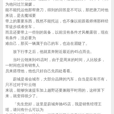
为他问过兰黛媛，
能不能托运他那帮唐刀，得到的回答是不可以，那把唐刀对他
来说，是去魔域要
带上的重要东西，既然不能托运，也不像以前跟着师傅那样经
常徒步或者坐车，
而且还要带上一些别的装备，以前没有条件才风餐露宿，现在
有条件，没必要为
难自己，那买一辆属于自己的车，也迫在眉睫了。
放下行李之后，他就直奔附近最近的4S点而去。
当叶云翎来到4S店时，由于是周末的时间，人比较多，
一时间也没有销售人
员来搭理他，他也只好自己先四处看看。
蔚城是省会城市，大部分品牌的汽车，自当是应有尽有，
只不过对于叶云翎
来说，能够快速提车加上越野还要兼顾平时用的，这样算下
来，就变得很少了。
「先生您好，这里是蔚城奔驰4S店，我是销售经理王
瑶，请问有什么可以为