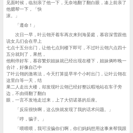
见面时候，临别亲了他一下，无奈地翻了翻白眼，凑上前亲了
他腮帮一下，「快
滚。」
「遵命！」
次日一早，叶云翎开着车再次来到海晏庭，慕容深雪跟他
说女儿们会在早上
七点十五分出门，让他七点到楼下即可，不过叶云翎六点四十
五分就到了，果然，
他刚停好车，慕容繁炽姐妹就已经出现在楼下，姐妹俩昨晚一
合计，好像自己中
了叶云翎的激将法，今天打算提早半个小时出门，让叶云翎在
这里白等一天，结
果二人走出大楼，却发现叶云翎已经好整以暇地站在车子旁
边，不由得翻了翻白
眼，一言不发地走过来，上了大切诺基的后座。
「反应很快啊，这么快就发现了我的话术问题。」
「哼，骗子。」
「喂喂喂，我可没骗你们啊，你们妈妈想用这事来帮我跟