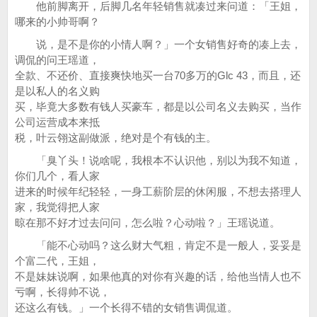
他前脚离开，后脚几名年轻销售就凑过来问道：「王姐，
哪来的小帅哥啊？
说，是不是你的小情人啊？」一个女销售好奇的凑上去，
调侃的问王瑶道，
全款、不还价、直接爽快地买一台70多万的Glc 43，而且，还
是以私人的名义购
买，毕竟大多数有钱人买豪车，都是以公司名义去购买，当作
公司运营成本来抵
税，叶云翎这副做派，绝对是个有钱的主。
「臭丫头！说啥呢，我根本不认识他，别以为我不知道，
你们几个，看人家
进来的时候年纪轻轻，一身工薪阶层的休闲服，不想去搭理人
家，我觉得把人家
晾在那不好才过去问问，怎么啦？心动啦？」王瑶说道。
「能不心动吗？这么财大气粗，肯定不是一般人，妥妥是
个富二代，王姐，
不是妹妹说啊，如果他真的对你有兴趣的话，给他当情人也不
亏啊，长得帅不说，
还这么有钱。」一个长得不错的女销售调侃道。