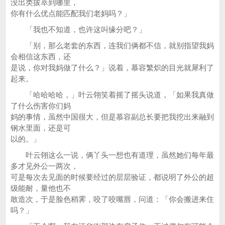
没出类拔萃到哪里，
你有什么优点能匹配我们老妈吗？」
「我也不知道，也许这叫缘分吧？」
「别，那么老套的东西，连我们俩都不信，就别指望我妈
会相信这东西，还
是说，你对我妈做了什么？」说着，慕容繁炽的目光就犀利了
起来。
「哈哈哈哈，」叶云翎笑着摇了摇头说道，「如果我真做
了什么伤害你们妈
妈的事情，虽然中国很大，但是慕容副总长要把我挖出来融到
钢水里面，还是可
以的。」
叶云翎这么一说，俩丫头一想也有道理，虽然她们每年最
多才见外公一两次，
可是每次去见面的时候要经过的层层验证，都说明了外公的超
级能耐，量他也不
敢造次，于是脸色稍霁，咬了咬嘴唇，问道：「你会搬进来住
吗？」