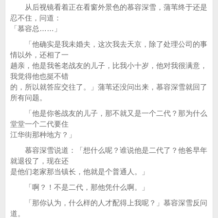
从后视镜看着正在看窗外景色的慕容深雪，蒲苇终于还是
忍不住，问道：
「慕容总……」
「他确实是我未婚夫，这次我去天京，除了处理公司的事
情以外，还相了一
趟亲，他是我爸老战友的儿子，比我小十岁，他对我很满意，
我觉得他也挺不错
的，所以就答应交往了。」蒲苇还没问出来，慕容深雪就回了
所有问题。
「他是你爸战友的儿子，那不就又是一个二代？那为什么
堂堂一个二代要住
江华街那种地方？」
慕容深雪说道：「想什么呢？谁说他是二代了？他爸早年
就退役了，现在还
是他们老家那当镇长，他就是个普通人。」
「啊？！不是二代，那他凭什么啊。」
「那你认为，什么样的人才配得上我呢？」慕容深雪反问
道。