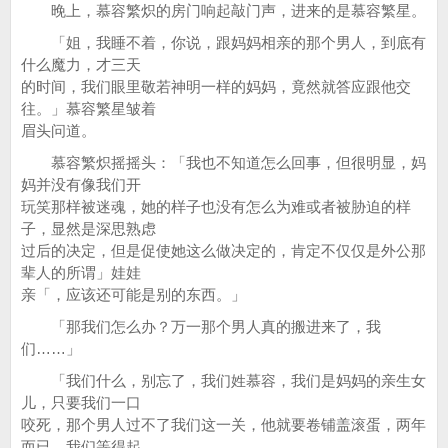
晚上，慕容繁炽的房门响起敲门声，进来的是慕容繁星。
「姐，我睡不着，你说，跟妈妈相亲的那个男人，到底有
什么魔力，才三天
的时间，我们眼里敬若神明一样的妈妈，竟然就答应跟他交
往。」慕容繁星皱着
眉头问道。
慕容繁炽摇摇头：「我也不知道怎么回事，但很明显，妈
妈并没有像我们开
玩笑那样被迷魂，她的样子也没有怎么为难或者被胁迫的样
子，显然是深思熟虑
过后的决定，但是促使她这么做决定的，肯定不仅仅是外公那
辈人的所谓」娃娃
亲「，应该还可能是别的东西。」
「那我们怎么办？万一那个男人真的搬进来了，我
们……」
「我们什么，别忘了，我们姓慕容，我们是妈妈的亲生女
儿，只要我们一口
咬死，那个男人过不了我们这一关，他就要卷铺盖滚蛋，两年
而已，我们等得起，