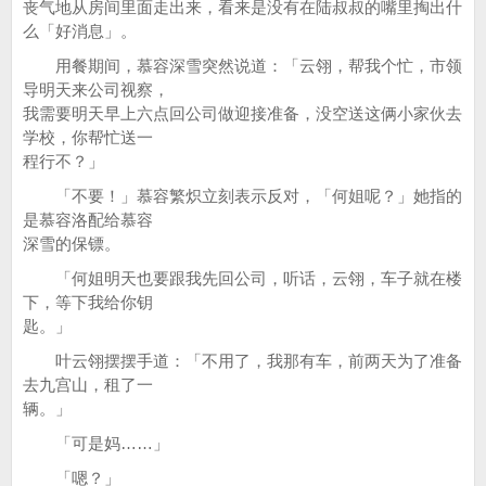
丧气地从房间里面走出来，看来是没有在陆叔叔的嘴里掏出什
么「好消息」。
用餐期间，慕容深雪突然说道：「云翎，帮我个忙，市领
导明天来公司视察，
我需要明天早上六点回公司做迎接准备，没空送这俩小家伙去
学校，你帮忙送一
程行不？」
「不要！」慕容繁炽立刻表示反对，「何姐呢？」她指的
是慕容洛配给慕容
深雪的保镖。
「何姐明天也要跟我先回公司，听话，云翎，车子就在楼
下，等下我给你钥
匙。」
叶云翎摆摆手道：「不用了，我那有车，前两天为了准备
去九宫山，租了一
辆。」
「可是妈……」
「嗯？」