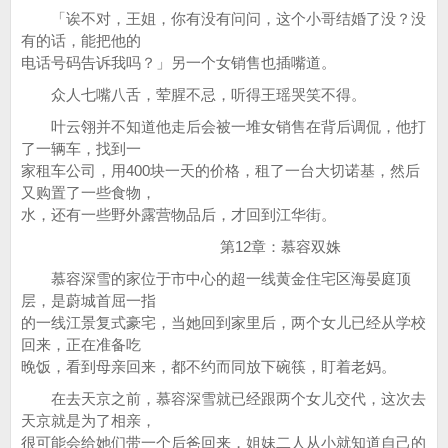
「诶不对，王姐，你有没有问问，这个小哥结婚了没？没
有的话，能把他的
电话号码告诉我吗？」另一个女销售也插嘴道。
众人七嘴八舌，荤腥不忌，听得王瑶哭笑不得。
叶云翎并不知道他走后会被一堆女销售在背后调侃，他打
了一辆车，找到一
家租车公司，用400块一天的价格，租了一台大切诺基，然后
又购置了一些食物，
水，还有一些野外露营物品后，才回到江华街。
第12章：慕容双姝
慕容深雪的家位于市中心的超一线黄金住宅区海晏庭顶
层，是蔚城首屈一指
的一线江景复式豪宅，当她回到家里后，两个女儿已经从学校
回来，正在准备吃
晚饭，看到母亲回来，都不约而同放下碗筷，盯着老妈。
在去天京之前，慕容深雪就已经跟两个女儿交代，这次去
天京就是为了相亲，
很可能会给她们带一个后爸回来，姐妹二人从小就知道自己的