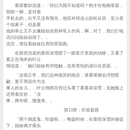
慕容繁炽说道：「你以为我不知道吗？刚才在电梯里面，
我那一脚，是对着
手机去的，出手又没有预兆，他应对得这么轻松从容，至少是
个练家子，但是看
他的举止又不太像陆叔叔那种军人作风，啊，对了，我们打电
话问问陆叔叔得了。」
说完，便拉着妹妹往房间里面跑。
在厨房洗菜的慕容深雪瞟了一眼客厅里面的动静，又看了
看正在淘米的叶云
翎说道：「她们姐妹有些抵触，也有害怕的成分在里面。」
「这很正常，我们这种诡异的组合，谁看谁都会浮想联
翩，更不用说作为当
事人的女儿，」叶云翎闻言转过头看了看慕容深雪，见她脸上
还带着笑容，「没
事，两年呢，慢慢来。」
第13章：烂俗套路
「两个捣蛋鬼，吃饭啦，」晚饭时候，在慕容深雪的催促
下，姐妹俩才垂头