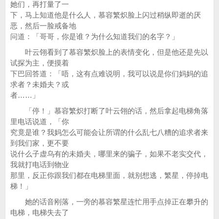
她们，再打量了一
下，马上知道他是什么人，慕容繁炽脸上闪过稍纵即逝的厌
恶，然后一脸戒备地
问道：「哥哥，你是谁？为什么知道我们的名字？」
叶云翎看到了慕容繁炽脸上的表情变化，但是他还是先以
试探为主，便摸着
下巴回答道：「唔，这有点难说明，我可以说是你们妈妈的追
求者？未婚夫？或
者……」
「停！」慕容繁炽打断了叶云翎的话，然后拿起电梯角落
里电话说道，「你
究竟是谁？我妈怎么可能会让所谓的什么乱七八糟的追求者来
到我们家，更不要
说什么子虚乌有的未婚夫，哪里来的骗子，如果不老实交代，
我就打电话到物业
那里，反正你跟我们都在电梯里面，就别想逃，繁星，停掉电
梯！」
她的话音刚落，一旁的慕容繁星连忙用手点掉正在攀升的
电梯，电梯失去了