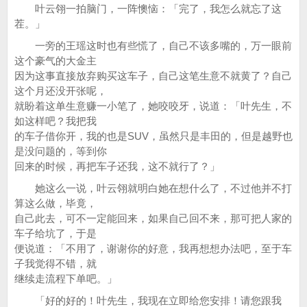
叶云翎一拍脑门，一阵懊恼：「完了，我怎么就忘了这
茬。」
一旁的王瑶这时也有些慌了，自己不该多嘴的，万一眼前
这个豪气的大金主
因为这事直接放弃购买这车子，自己这笔生意不就黄了？自己
这个月还没开张呢，
就盼着这单生意赚一小笔了，她咬咬牙，说道：「叶先生，不
如这样吧？我把我
的车子借你开，我的也是SUV，虽然只是丰田的，但是越野也
是没问题的，等到你
回来的时候，再把车子还我，这不就行了？」
她这么一说，叶云翎就明白她在想什么了，不过他并不打
算这么做，毕竟，
自己此去，可不一定能回来，如果自己回不来，那可把人家的
车子给坑了，于是
便说道：「不用了，谢谢你的好意，我再想想办法吧，至于车
子我觉得不错，就
继续走流程下单吧。」
「好的好的！叶先生，我现在立即给您安排！请您跟我