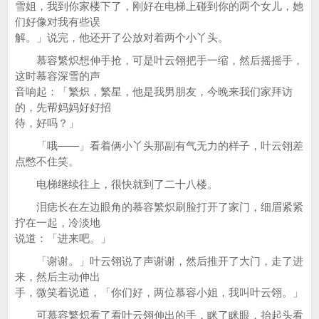
雪姐，我到你家楼下了，刚好在电梯上碰到你的两个女儿，她
们好像对我有些误
解。」说完，他还开了公放对着两个小丫头。
慕容繁炽想伸手抢，可是叶云翎把手一缩，然后摇摇手，
这时慕容深雪的声
音响起：「繁炽，繁星，他是我男朋友，今晚来我们家拜访
的，先帮妈妈好好招
待，好吗？」
「哦——」看着俩小丫头那副有气无力的样子，叶云翎差
点憋不住笑。
电梯继续往上，很快就到了二十八楼。
泪痣长在左边眼角的慕容繁炽刷脸打开了家门，细眉紧紧
拧在一起，冷淡地
说道：「进来吧。」
「谢谢。」叶云翎说了声谢谢，然后推开了大门，走了进
来，然后主动伸出
手，微笑着说道，「你们好，两位慕容小姐，我叫叶云翎。」
可慕容繁炽看了看叶云翎伸出的手，眯了眯眼，抬起头看