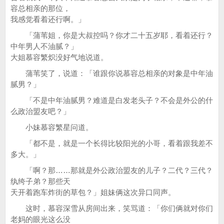
容总相亲的那位，
我感觉看着还行啊。」
「蒲苇姐，你是大叔控吗？你才二十五岁耶，看着还行？
中年男人不油腻？」
大姐慕容繁炽没好气地说道。
蒲苇笑了，说道：「谁跟你说慕容总相亲的对象是中年油
腻男？」
「不是中年油腻男？难道是白发老头子？不会是外公的什
么政治盟友吧？」
小妹慕容繁星问道。
「都不是，就是一个长得比较阳光的小哥，看着跟我差不
多大。」
「啊？那……那就是外公政治盟友的儿子？二代？三代？
纨绔子弟？那些天
天开着跑车炸街的草包？」姐妹俩这次异口同声。
这时，慕容深雪从房间出来，笑骂道：「你们俩就对你们
老妈的眼光这么没