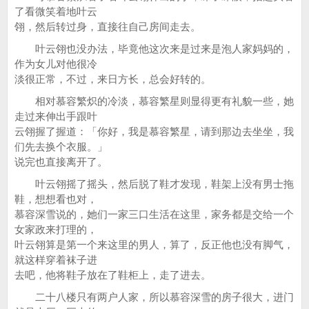
了看微笑着地叶云
翎，然后转过身，直接往自己房间走去。
叶云翎也没办法，毕竟他这次来是过来是泡人家妈妈的，
作为女儿对他很冷
淡很正常，不过，来日方长，总会好转的。
相对慕容繁炽的冷淡，慕容繁星则显得更有礼貌一些，她
走过来伸出手跟叶
云翎握了握道：「你好，我是慕容繁星，请到那边去坐坐，我
们先去换个衣服。」
说完也直接离开了。
叶云翎摇了摇头，然后脱了鞋才发现，鞋架上没有男士拖
鞋，想想看也对，
慕容深雪说的，她们一家三口生活在这里，家务都是交给一个
女家政来打理的，
叶云翎算是第一个来这里的男人，算了，反正他也没有脚气，
就这样穿着袜子进
去吧，他将鞋子放在了鞋柜上，走了进去。
二十八楼只有两户人家，所以慕容深雪的房子很大，进门