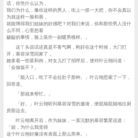
话，你凭什么认为，
我们为什么，像你这样的男人，街上一抓一大把，你不会真以
为就这样一脸和善，
就能博得我们姐妹的好感吧？对我们来说，你和那些男人没什
么不同，心里想着
龌龊的事情，脸上装作一副暖男模样。」
这丫头说话还真是不客气啊，刚好在这个时候，大门打
开，慕容深雪回家了，
她拿着一些菜和肉，对女儿打了招呼后，便对叶云翎问道：
「会做饭不？」
「能入口，吃了不会拉肚子那种。」叶云翎思索了一下，
回答道。
「那就来帮忙。」
「好。」叶云翎听到慕容深雪的邀请，便屁颠屁颠地往厨
房那边去。
叶云翎离开后，作为妹妹，一直沉默的慕容繁星说道：
「姐，为什么我觉得
这个叶云翎好像没有表面上那么简单。」