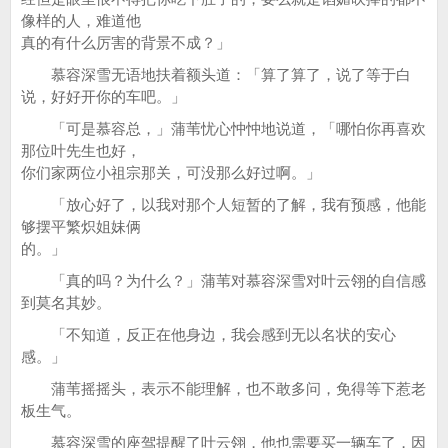
像样的人，难道他
真的有什么厉害的背景不成？」
慕容深雪无语地扶着额头道：「算了算了，说了等于白
说，好好开你的车吧。」
「可是慕容总，」蒲苇忧心忡忡地说道，「哪怕你再喜欢
那位叶先生也好，
你们家两位小祖宗那关，可没那么好过啊。」
「放心好了，以我对那个人短暂的了解，我有预感，他能
够摆平繁炽姐妹俩
的。」
「真的吗？为什么？」蒲苇对慕容深雪对叶云翎的自信感
到莫名其妙。
「不知道，反正在他身边，我会感到无以名状的安心
感。」
蒲苇摇摇头，表示不能理解，也不敢多问，免得等下惹老
板生气。
慕容深雪的座驾提醒了叶云翎，他也需要买一辆车了，因